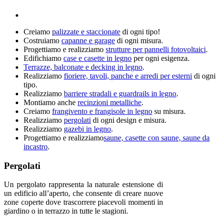
Creiamo
palizzate e staccionate
di ogni tipo!
Costruiamo
capanne e garage
di ogni misura.
Progettiamo e realizziamo
strutture per pannelli fotovoltaici
.
Edifichiamo
case e casette in legno
per ogni esigenza.
Terrazze, balconate e decking in legno
.
Realizziamo
fioriere, tavoli, panche e arredi per esterni
di ogni
tipo.
Realizziamo
barriere stradali e guardrails in legno
.
Montiamo anche
recinzioni metalliche
.
Creiamo
frangivento e frangisole in legno
su misura.
Realizziamo
pergolati
di ogni design e misura.
Realizziamo
gazebi in legno
.
Progettiamo e realizziamo
saune, casette con saune, saune da
incastro
.
Pergolati
Un pergolato rappresenta la naturale estensione di
un edificio all’aperto, che consente di creare nuove
zone coperte dove trascorrere piacevoli momenti in
giardino o in terrazzo in tutte le stagioni.