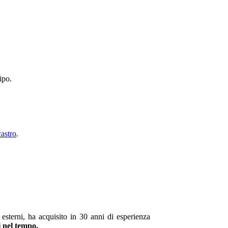
ipo.
castro
.
esterni, ha acquisito in 30 anni di esperienza
i nel tempo.