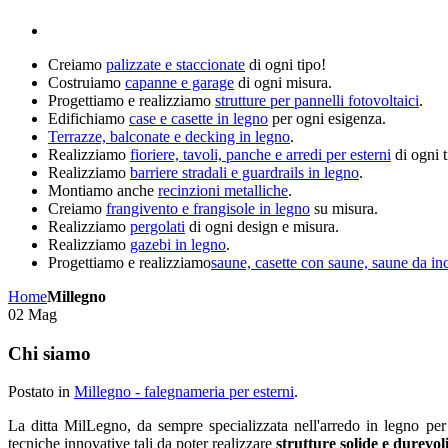
Creiamo
palizzate e staccionate
di ogni tipo!
Costruiamo
capanne e garage
di ogni misura.
Progettiamo e realizziamo
strutture per pannelli fotovoltaici
.
Edifichiamo
case e casette in legno
per ogni esigenza.
Terrazze, balconate e decking in legno
.
Realizziamo
fioriere, tavoli, panche e arredi per esterni
di ogni t
Realizziamo
barriere stradali e guardrails in legno
.
Montiamo anche
recinzioni metalliche
.
Creiamo
frangivento e frangisole in legno
su misura.
Realizziamo
pergolati
di ogni design e misura.
Realizziamo
gazebi in legno
.
Progettiamo e realizziamo
saune, casette con saune, saune da in
Home
Millegno
02
Mag
Chi siamo
Postato in
Millegno - falegnameria per esterni
.
La ditta MilLegno, da sempre specializzata nell'arredo in legno per 
tecniche innovative tali da poter realizzare
strutture solide e durevol