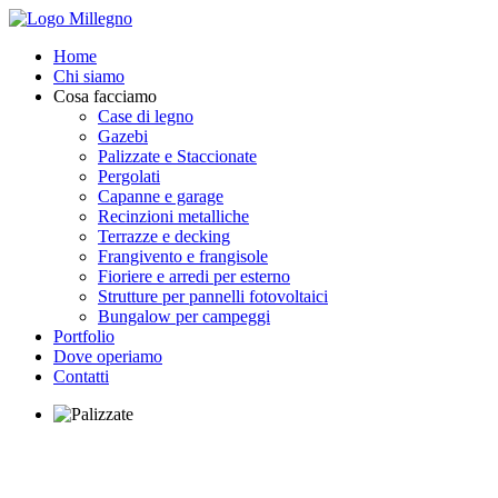
Home
Chi siamo
Cosa facciamo
Case di legno
Gazebi
Palizzate e Staccionate
Pergolati
Capanne e garage
Recinzioni metalliche
Terrazze e decking
Frangivento e frangisole
Fioriere e arredi per esterno
Strutture per pannelli fotovoltaici
Bungalow per campeggi
Portfolio
Dove operiamo
Contatti