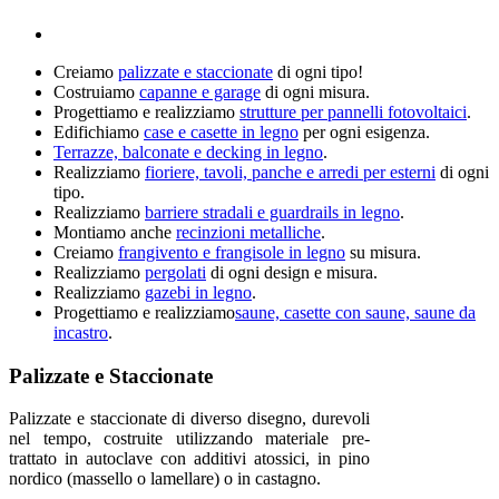
Creiamo
palizzate e staccionate
di ogni tipo!
Costruiamo
capanne e garage
di ogni misura.
Progettiamo e realizziamo
strutture per pannelli fotovoltaici
.
Edifichiamo
case e casette in legno
per ogni esigenza.
Terrazze, balconate e decking in legno
.
Realizziamo
fioriere, tavoli, panche e arredi per esterni
di ogni
tipo.
Realizziamo
barriere stradali e guardrails in legno
.
Montiamo anche
recinzioni metalliche
.
Creiamo
frangivento e frangisole in legno
su misura.
Realizziamo
pergolati
di ogni design e misura.
Realizziamo
gazebi in legno
.
Progettiamo e realizziamo
saune, casette con saune, saune da
incastro
.
Palizzate e Staccionate
Palizzate e staccionate di diverso disegno, durevoli
nel tempo, costruite utilizzando materiale pre-
trattato in autoclave con additivi atossici, in pino
nordico (massello o lamellare) o in castagno.