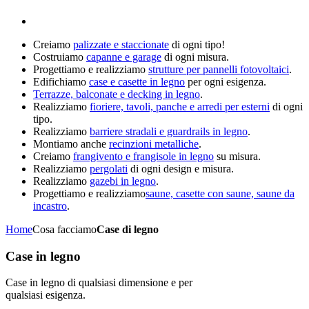
Creiamo
palizzate e staccionate
di ogni tipo!
Costruiamo
capanne e garage
di ogni misura.
Progettiamo e realizziamo
strutture per pannelli fotovoltaici
.
Edifichiamo
case e casette in legno
per ogni esigenza.
Terrazze, balconate e decking in legno
.
Realizziamo
fioriere, tavoli, panche e arredi per esterni
di ogni
tipo.
Realizziamo
barriere stradali e guardrails in legno
.
Montiamo anche
recinzioni metalliche
.
Creiamo
frangivento e frangisole in legno
su misura.
Realizziamo
pergolati
di ogni design e misura.
Realizziamo
gazebi in legno
.
Progettiamo e realizziamo
saune, casette con saune, saune da
incastro
.
Home
Cosa facciamo
Case di legno
Case in legno
Case in legno di qualsiasi dimensione e per
qualsiasi esigenza.