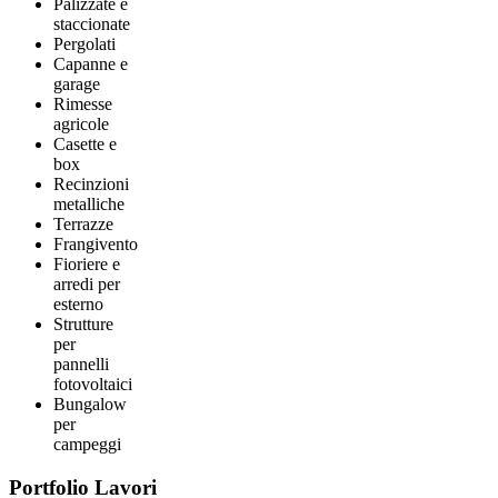
Palizzate e
staccionate
Pergolati
Capanne e
garage
Rimesse
agricole
Casette e
box
Recinzioni
metalliche
Terrazze
Frangivento
Fioriere e
arredi per
esterno
Strutture
per
pannelli
fotovoltaici
Bungalow
per
campeggi
Portfolio Lavori