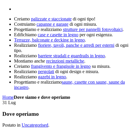
Creiamo
palizzate e staccionate
di ogni tipo!
Costruiamo
capanne e garage
di ogni misura.
Progettiamo e realizziamo
strutture per pannelli fotovoltaici
.
Edifichiamo
case e casette in legno
per ogni esigenza.
Terrazze, balconate e decking in legno
.
Realizziamo
fioriere, tavoli, panche e arredi per esterni
di ogni
tipo.
Realizziamo
barriere stradali e guardrails in legno
.
Montiamo anche
recinzioni metalliche
.
Creiamo
frangivento e frangisole in legno
su misura.
Realizziamo
pergolati
di ogni design e misura.
Realizziamo
gazebi in legno
.
Progettiamo e realizziamo
saune, casette con saune, saune da
incastro
.
Home
Dove siamo e dove operiamo
31
Lug
Dove operiamo
Postato in
Uncategorised
.