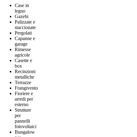
Case in
legno
Gazebi
Palizzate e
staccionate
Pergolati
Capanne e
garage
Rimesse
agricole
Casette e
box
Recinzioni
metalliche
Terrazze
Frangivento
Fioriere e
arredi per
esterno
Strutture
per
pannelli
fotovoltaici
Bungalow